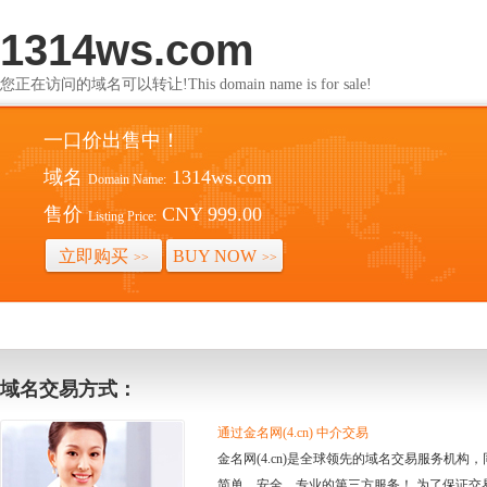
1314ws.com
您正在访问的域名可以转让!This domain name is for sale!
一口价出售中！
域名
1314ws.com
Domain Name:
售价
CNY 999.00
Listing Price:
立即购买
BUY NOW
>>
>>
域名交易方式：
通过金名网(4.cn) 中介交易
金名网(4.cn)是全球领先的域名交易服务机
简单、安全、专业的第三方服务！ 为了保证交