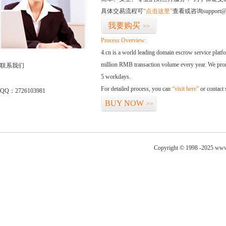
具体交易流程可
“点击这里”
查看或咨询support@
我要购买
>>
Process Overview:
4.cn is a world leading domain escrow service plat
million RMB transaction volume every year. We promi
联系我们
5 workdays.
For detailed process, you can
“visit here”
or contact
QQ：2726103981
BUY NOW
>>
Copyright © 1998 -2025 www